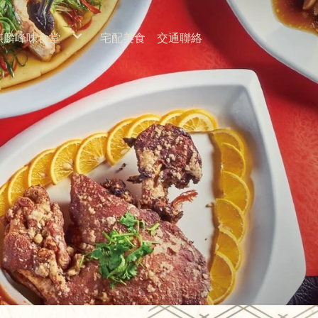
麒麟峰味食堂
宅配美食
交通聯絡
簡餐菜單
合菜菜單
烤肉菜單