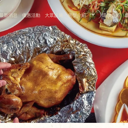
最新消息
優惠活動
大眾設施
房型介紹
環境介紹
溫泉旅館
麗緻雙人房
雅緻雙人房
和風家庭房
雅緻3+1房